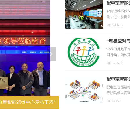
配电室智能
智能运维不仅
化，进一步提
2023-11-13
“积极应对
让我们携起手
넲
同行动，为构
2023-07-12
配电室智能
配电室智能运
行缺陷难以发
设备台账管理
2021-06-17
电室智能运维中心示范工程”
科技赋能 智