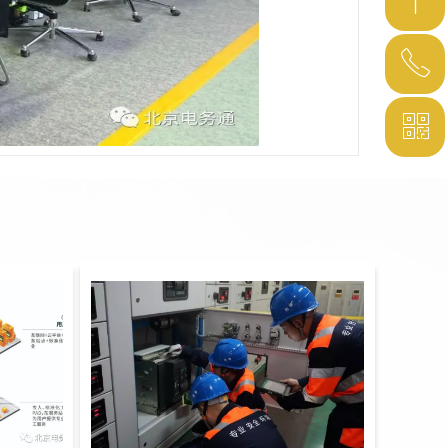
ꁸ
ꂅ
回到顶部
ꀥ
010-87927012
微信二维码