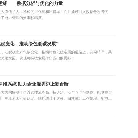
运维——数据分析与优化的力量
大大降低了人工巡检的工作量和出错率，而且通过引入数据分析与优
升了电力管理的效率和精度。
气候变化，推动绿色低碳发展”
来，在积极应对气候变化、推动绿色低碳发展的道路上，共同呼吁，共
建美丽家园、实现可持续发展作出我们的贡献！
运维系统 助力企业服务迈上新台阶
维大大的解决了运维管理成本高、招人难、安全管理不到位、配电室运
现、事故原因不好认定、能耗统计不方便、日常统计工作繁琐、配电室
不清晰、突发事故无法及时解决、没有专业电力服务队伍指导。
慧运维|电务通配电系统智能化