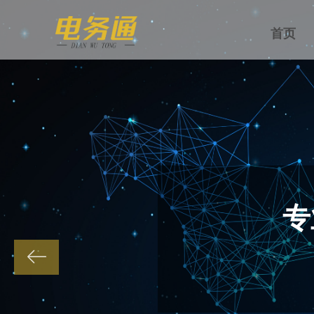
首页
专
ꂃ